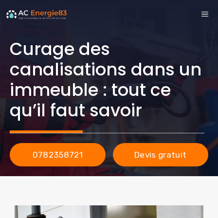
Aller
ME
au
contenu
Curage des
canalisations dans un
immeuble : tout ce
qu’il faut savoir
0782358721
Devis gratuit